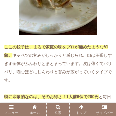
ここの餃子は、まるで
家庭の味をプロが極めたような印
象
。
キャベツの甘みがしっかりと感じられ、肉は主張しす
ぎず全体がふんわりとまとまっています。皮は薄くてパリ
パリ、噛むほどにじんわりと旨みが広がっていくタイプで
す。
特に印象的なのは、そのお得さ！
1人前6個で200円
と毎日
でも食べられるリーズナブルさが魅力の一つです。観光客
メニュー
ホーム
検索
トップ
サイドバー
向けというより、地元の暮らしに根ざした一軒ですが、だ