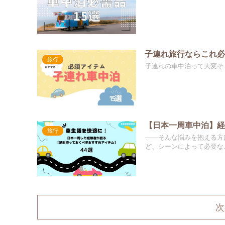
子連れ旅行ならこれ
旅行
子連れの車中泊って大変そう
【日本一周車中泊】経
旅行
——そんな悩みを抱える方
ど、シーンによって必要な..
次