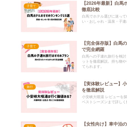
【2026年最新】白
子育て
徹底比較
白馬でホテル選びに迷って
い・おしゃれ・温泉・子連
【完全保存版】白馬
子育て
で完全網羅
白馬への子連れ旅行を検討
ットを徹底解説。持ち物や
てられます。
【実体験レビュー】
旅行
を徹底解説
小安峡大噴湯 レビューを
ベストシーズンまで詳しく
【女性向け】車中泊の
旅行