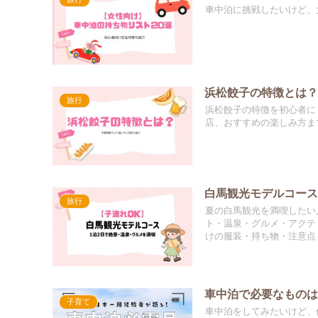
車中泊に挑戦したいけど、女
浜松餃子の特徴とは
旅行
浜松餃子の特徴を初心者に
店、おすすめの楽しみ方ま
白馬観光モデルコース
旅行
夏の白馬観光を満喫したい
ト・温泉・グルメ・アクテ
けの服装・持ち物・注意点
車中泊で必要なものは
子育て
車中泊をしてみたいけど、何