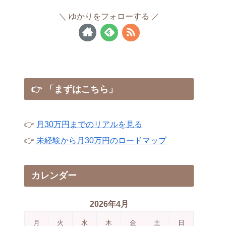
ゆかりをフォローする
👉 「まずはこちら」
👉
月30万円までのリアルを見る
👉
未経験から月30万円のロードマップ
カレンダー
2026年4月
月
火
水
木
金
土
日