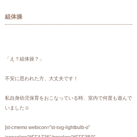
組体操
「
え？組体操？
」
不安に思われた方、大丈夫です！
私自身幼児保育をおこなっている時、室内で何度も遊んで
いました☺︎
[st-cmemo webicon=”st-svg-lightbulb-o”