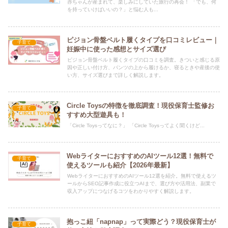
赤ちゃんが産まれて、楽しみにしていた旅行の再会！ 「でも、何
を持っていけばいいの？」と悩む人も...
ピジョン骨盤ベルト履くタイプを口コミレビュー｜
子育て
妊娠中に使った感想とサイズ選び
ピジョン骨盤ベルト履くタイプの口コミを調査。きついと感じる原
因や正しい付け方、パンツの上から履けるか、寝るときや産後の使
い方、サイズ選びまで詳しく解説します。
Circle Toysの特徴を徹底調査！現役保育士監修お
子育て
すすめ大型遊具も！
「Circle Toysってなに？」 「Circle Toysってよく聞くけど...
WebライターにおすすめのAIツール12選！無料で
子育て
使えるツールも紹介【2026年最新】
WebライターにおすすめのAIツール12選を紹介。無料で使えるツ
ールからSEO記事作成に役立つAIまで、選び方や活用法、副業で
収入アップにつなげるコツをわかりやすく解説します。
抱っこ紐「napnap」って実際どう？現役保育士が
子育て