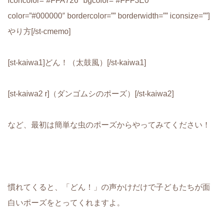
iconcolor=”#FFA726″ bgcolor=”#FFF3E0″
color=”#000000″ bordercolor=”” borderwidth=”” iconsize=””]
やり方[/st-cmemo]
[st-kaiwa1]どん！（太鼓風）[/st-kaiwa1]
[st-kaiwa2 r]（ダンゴムシのポーズ）[/st-kaiwa2]
など、最初は簡単な虫のポーズからやってみてください！
慣れてくると、「
どん！」の声かけだけ
で子どもたちが面
白いポーズをとってくれますよ。