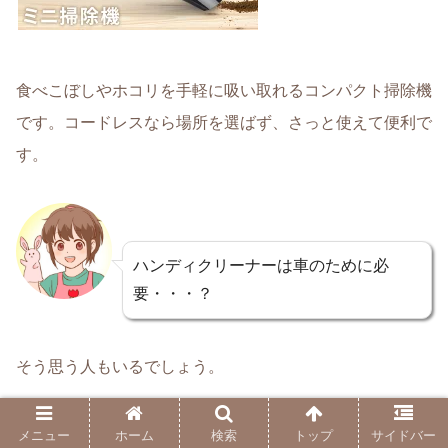
食べこぼしやホコリを手軽に吸い取れるコンパクト掃除機
です。コードレスなら場所を選ばず、さっと使えて便利で
す。
ハンディクリーナーは車のために必
要・・・？
そう思う人もいるでしょう。
車用として購入するのではなく、家庭用のものを車中泊最
メニュー
ホーム
検索
トップ
サイドバー