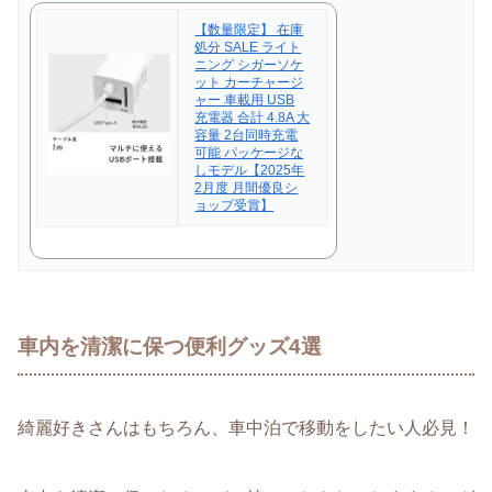
【数量限定】 在庫
処分 SALE ライト
ニング シガーソケ
ット カーチャージ
ャー 車載用 USB
充電器 合計 4.8A 大
容量 2台同時充電
可能 パッケージな
しモデル【2025年
2月度 月間優良シ
ョップ受賞】
車内を清潔に保つ便利グッズ4選
綺麗好きさんはもちろん、車中泊で移動をしたい人必見！