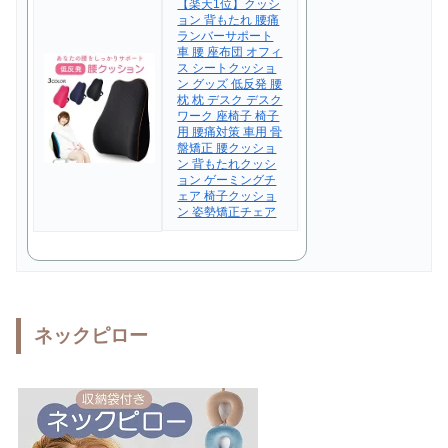
【楽天1位】クッシ
ョン 背もたれ 腰痛
ランバーサポート
車 腰 座布団 オフィ
ス シートクッショ
ン グッズ 低反発 腰
枕 枕 デスク デスク
ワーク 座椅子 椅子
用 腰痛対策 車用 骨
盤矯正 腰クッショ
ン 背もたれクッシ
ョン ゲーミングチ
ェア 椅子クッショ
ン 姿勢矯正チェア
ネックピロー