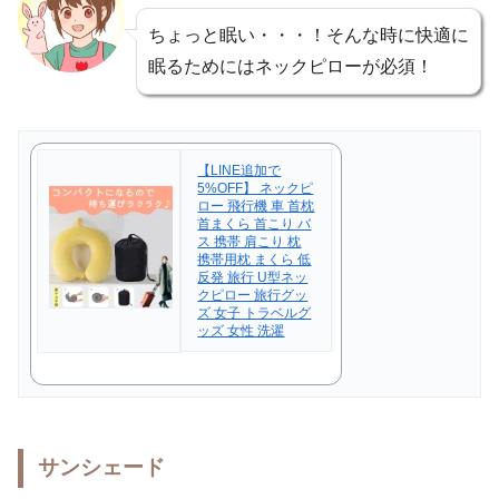
ちょっと眠い・・・！そんな時に快適に
眠るためにはネックピローが必須！
【LINE追加で
5%OFF】 ネックピ
ロー 飛行機 車 首枕
首まくら 首こり バ
ス 携帯 肩こり 枕
携帯用枕 まくら 低
反発 旅行 U型ネッ
クピロー 旅行グッ
ズ 女子 トラベルグ
ッズ 女性 洗濯
サンシェード