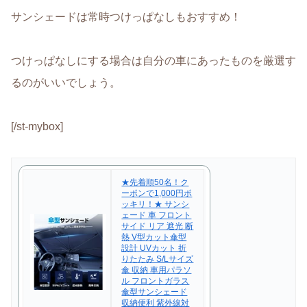
サンシェードは常時つけっぱなしもおすすめ！
つけっぱなしにする場合は自分の車にあったものを厳選す
るのがいいでしょう。
[/st-mybox]
★先着順50名！ク
ーポンで1,000円ポ
ッキリ！★ サンシ
ェード 車 フロント
サイド リア 遮光 断
熱 V型カット傘型
設計 UVカット 折
りたたみ S/Lサイズ
傘 収納 車用パラソ
ル フロントガラス
傘型サンシェード
収納便利 紫外線対