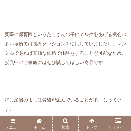
実際に保育園というたくさんの子にミルクをあげる機会の
多い場所では
授乳クッションを使用
していましたし、
レン
タルであれば安価な価格で体験をすることが可能
なため、
授乳中のご家庭にはぜひ試してほしい商品です。
特に産後のままは骨盤が歪んでいることが多くなっていま
す。
メニュー
ホーム
検索
トップ
サイドバー
授乳時の体勢の正座や横座り、あぐらは骨盤をさらにずら