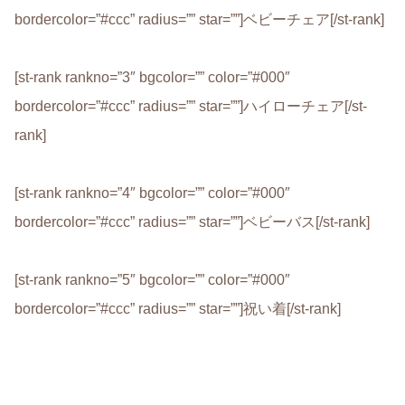
bordercolor=”#ccc” radius=”” star=””]ベビーチェア[/st-rank]
[st-rank rankno=”3″ bgcolor=”” color=”#000″
bordercolor=”#ccc” radius=”” star=””]ハイローチェア[/st-
rank]
[st-rank rankno=”4″ bgcolor=”” color=”#000″
bordercolor=”#ccc” radius=”” star=””]ベビーバス[/st-rank]
[st-rank rankno=”5″ bgcolor=”” color=”#000″
bordercolor=”#ccc” radius=”” star=””]祝い着[/st-rank]