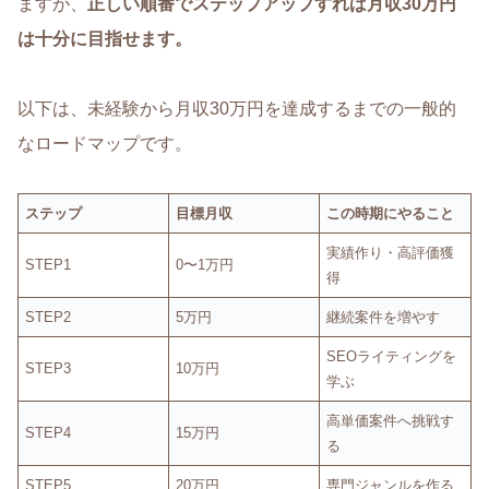
ますが、
正しい順番でステップアップすれば月収30万円
は十分に目指せます。
以下は、未経験から月収30万円を達成するまでの一般的
なロードマップです。
ステップ
目標月収
この時期にやること
実績作り・高評価獲
STEP1
0〜1万円
得
STEP2
5万円
継続案件を増やす
SEOライティングを
STEP3
10万円
学ぶ
高単価案件へ挑戦す
STEP4
15万円
る
STEP5
20万円
専門ジャンルを作る