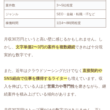
案件数
3〜5社程度
ジャンル
SEO・金融・転職・ITなど
稼働時間
1日4〜8時間程度
月収30万円というと高い壁に感じるかもしれません。し
かし、
文字単価2〜3円の案件を複数継続
できれば十分現
実的な数字です。
また、近年はクラウドソーシングだけでなく
直接契約や
SNS経由で仕事を獲得するライター
も増えています。収
入を伸ばしている人ほど
営業力や専門性
を磨きながら、継
続案件を積み上げている傾向があります。
月収30万円はトップ層だけの数字ではありません。正し