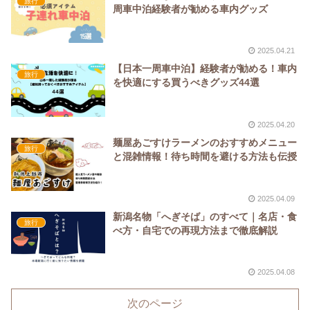
旅行
周車中泊経験者が勧める車内グッズ
2025.04.21
【日本一周車中泊】経験者が勧める！車内
旅行
を快適にする買うべきグッズ44選
2025.04.20
麺屋あごすけラーメンのおすすめメニュー
旅行
と混雑情報！待ち時間を避ける方法も伝授
2025.04.09
新潟名物「へぎそば」のすべて｜名店・食
旅行
べ方・自宅での再現方法まで徹底解説
2025.04.08
次のページ