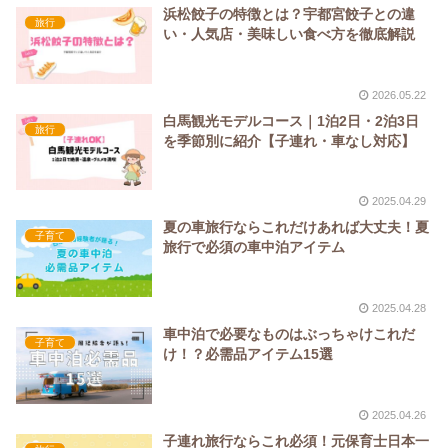
浜松餃子の特徴とは？宇都宮餃子との違
旅行
い・人気店・美味しい食べ方を徹底解説
2026.05.22
白馬観光モデルコース｜1泊2日・2泊3日
旅行
を季節別に紹介【子連れ・車なし対応】
2025.04.29
夏の車旅行ならこれだけあれば大丈夫！夏
子育て
旅行で必須の車中泊アイテム
2025.04.28
車中泊で必要なものはぶっちゃけこれだ
子育て
け！？必需品アイテム15選
2025.04.26
子連れ旅行ならこれ必須！元保育士日本一