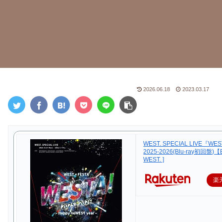
2026.06.18
2023.03.17
WEST. SPECIAL LIVE『WES
2025-2026(Blu-ray初回盤)【B
WEST. ]
楽