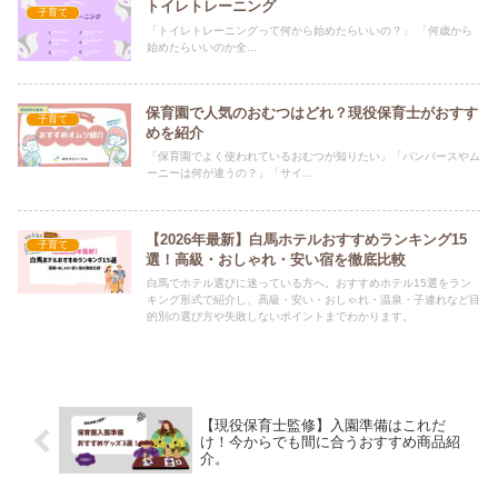
トイレトレーニング
子育て
「トイレトレーニングって何から始めたらいいの？」 「何歳から
始めたらいいのか全...
保育園で人気のおむつはどれ？現役保育士がおすす
子育て
めを紹介
「保育園でよく使われているおむつが知りたい」「パンパースやム
ーニーは何が違うの？」「サイ...
【2026年最新】白馬ホテルおすすめランキング15
子育て
選！高級・おしゃれ・安い宿を徹底比較
白馬でホテル選びに迷っている方へ。おすすめホテル15選をラン
キング形式で紹介し、高級・安い・おしゃれ・温泉・子連れなど目
的別の選び方や失敗しないポイントまでわかります。
【現役保育士監修】入園準備はこれだ
け！今からでも間に合うおすすめ商品紹
介。