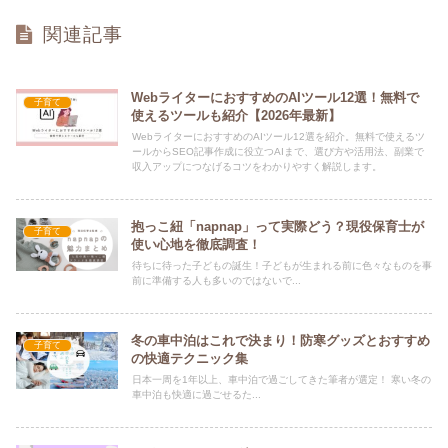
関連記事
WebライターにおすすめのAIツール12選！無料で
子育て
使えるツールも紹介【2026年最新】
WebライターにおすすめのAIツール12選を紹介。無料で使えるツ
ールからSEO記事作成に役立つAIまで、選び方や活用法、副業で
収入アップにつなげるコツをわかりやすく解説します。
抱っこ紐「napnap」って実際どう？現役保育士が
子育て
使い心地を徹底調査！
待ちに待った子どもの誕生！子どもが生まれる前に色々なものを事
前に準備する人も多いのではないで...
冬の車中泊はこれで決まり！防寒グッズとおすすめ
子育て
の快適テクニック集
日本一周を1年以上、車中泊で過ごしてきた筆者が選定！ 寒い冬の
車中泊も快適に過ごせるた...