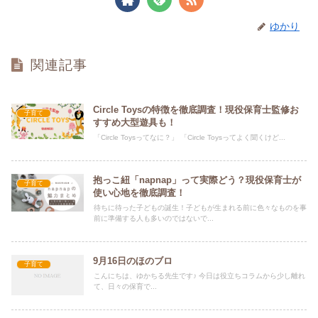
ゆかり
関連記事
Circle Toysの特徴を徹底調査！現役保育士監修お
子育て
すすめ大型遊具も！
「Circle Toysってなに？」 「Circle Toysってよく聞くけど...
抱っこ紐「napnap」って実際どう？現役保育士が
子育て
使い心地を徹底調査！
待ちに待った子どもの誕生！子どもが生まれる前に色々なものを事
前に準備する人も多いのではないで...
9月16日のほのブロ
子育て
こんにちは、ゆかちる先生です♪ 今日は役立ちコラムから少し離れ
て、日々の保育で...