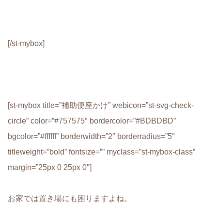
[/st-mybox]
[st-mybox title=”補助便座かけ” webicon=”st-svg-check-
circle” color=”#757575″ bordercolor=”#BDBDBD”
bgcolor=”#ffffff” borderwidth=”2″ borderradius=”5″
titleweight=”bold” fontsize=”” myclass=”st-mybox-class”
margin=”25px 0 25px 0″]
お家では置き場にも困りますよね。