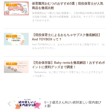
保育園用おむつのおすすめ5選｜現役保育士が人気
子育て
商品を徹底比較
保育園用おむつ選びに悩む保護者へ、人気5商品の特徴を現役保育
士目線で比較。選び方や必要枚数、記名方法、サイズアップの目安
までわかります。
【現役保育士によるおもちゃサブスク徹底解説】
子育て
And TOYBOXって？
And TOYBOXという、おもちゃのサブスクをご存知ですか？ 「お
もちゃのサブスクに...
【完全保存版】Baby rentaを徹底解説！おすすめポ
子育て
イントに便利グッズまで調査！
「Babyrenta」をご存じですか？ 子育てをしていく上で子どもグ
ッズは多く...
０~２歳児さん向け♪絶対楽しい室内遊び
３選!