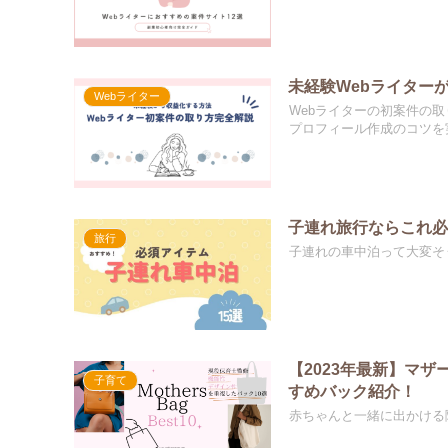
未経験Webライター
Webライター
Webライターの初案件の
プロフィール作成のコツを
子連れ旅行ならこれ
旅行
子連れの車中泊って大変そう
【2023年最新】マ
子育て
すめバック紹介！
赤ちゃんと一緒に出かける際